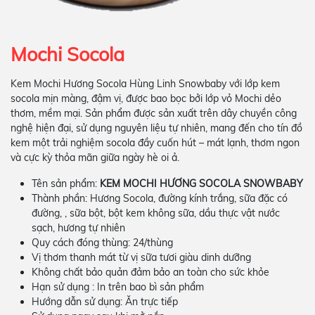
Mochi Socola
Kem Mochi Hương Socola Hùng Linh Snowbaby với lớp kem
socola mịn màng, đậm vị, được bao bọc bởi lớp vỏ Mochi dẻo
thơm, mềm mại. Sản phẩm được sản xuất trên dây chuyền công
nghệ hiện đại, sử dụng nguyên liệu tự nhiên, mang đến cho tín đồ
kem một trải nghiệm socola đầy cuốn hút – mát lạnh, thơm ngon
và cực kỳ thỏa mãn giữa ngày hè oi ả.
Tên sản phẩm:
KEM MOCHI HƯƠNG SOCOLA SNOWBABY
Thành phần: Hương Socola, đường kính trắng, sữa đặc có
đường, , sữa bột, bột kem không sữa, dầu thực vật nước
sạch, hương tự nhiên
Quy cách đóng thùng: 24/thùng
Vị thơm thanh mát từ vị sữa tươi giàu dinh dưỡng
Không chất bảo quản đảm bảo an toàn cho sức khỏe
Hạn sử dụng : In trên bao bì sản phẩm
Hướng dẫn sử dụng: Ăn trực tiếp