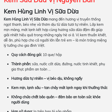
Kem Hùng Linh Vị Sữa Dừa
Kem Hùng Linh Vị Sữa Dừa
mang đến hương vị truyền thống
ngọt thanh, béo nhẹ và thơm dịu từ dừa tươi tự nhiên. Lớp kem
mịn màng, mát lạnh kết hợp cùng hương sữa dừa đậm đà giúp
giải nhiệt hiệu quả trong những ngày hè oi ả. Vị kem thuần khiết,
dễ ăn, phù hợp cho cả người lớn lẫn trẻ em – là món tráng miệng
lý tưởng cho gia đình Việt.
Quy cách đóng gói:
10 que/ hộp
Thành phần:
sữa, nước cốt dừa, đường, nước tinh khiết, phụ
gia thực phẩm an toàn …
Hương dừa tự nhiên – vị béo dịu, không ngấy
Kem mịn, lạnh sâu – tan chảy mát lạnh ngay khi thưởng thức
Không chứa chất bảo quản – đảm bảo an toàn sức khỏe
người dùng
Hạn sử dụng:
In trên bao bì sản phẩm