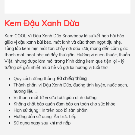
Kem Đậu Xanh Dừa
Kem COOL Vị Đậu Xanh Dừa Snowbaby là sự kết hợp hài hòa
giữa vị đậu xanh bùi béo, mát lành và dừa thơm ngọt dịu nhẹ.
Từng lớp kem mịn mát tan chảy nơi đầu lưỡi, mang đến cảm giác
thanh mát, ngọt nhẹ và đầy thư giãn. Hương vị quen thuộc, thuần
Việt, nhưng được làm mới trong hình dáng kem que tiện lợi – lý
tưởng để giải nhiệt mùa hè và gợi lại hương vị tuổi thơ.
Quy cách đóng thùng:
90 chiếc/ thùng
Thành phần: vị Đậu Xanh Dừa, đường tinh luyện, nước sạch,
hương liệu …
Vị thanh mát từ vị sữa tươi giàu dinh dưỡng
Không chất bảo quản đảm bảo an toàn cho sức khỏe
Hạn sử dụng : In trên bao bì sản phẩm
Hướng dẫn sử dụng: Ăn trực tiếp
Sử dụng ngay sau khi mở nắp